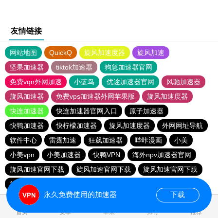
友情链接
网站地图
QuickQ
旋风加速度器
旋风加速
坚果加速器
tiktok加速器
狗急加速器官网
免费vqn外网加速
小蓝鸟
优途加速器官网
风驰加速器
旋风加速器
免费vps加速器外网苹果版
旋风加速度器
快连加速器
快连加速器官网入口
原子加速器
快鸭加速器
快柠檬加速器
旋风加速度器
外网网址导航
软件中心
雷霆加速
狂飙加速器
哔咔漫画
小美
小美vpn
小美加速器
快鸭VPN
海外npv加速器官网
旋风加速官网下载
旋风加速官网下载
旋风加速官网下载
旋风加速官网下载
永久免费使用的加速器
下载
首页
安卓
苹果
排行
推荐