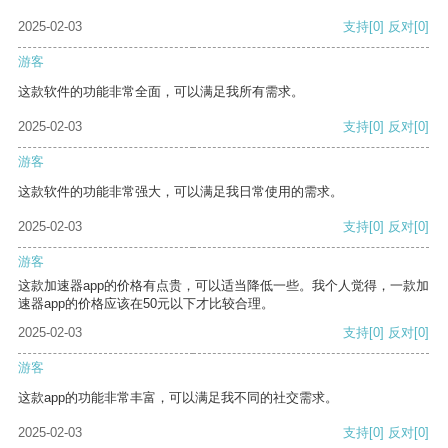
2025-02-03
支持
[0]
反对
[0]
游客
这款软件的功能非常全面，可以满足我所有需求。
2025-02-03
支持
[0]
反对
[0]
游客
这款软件的功能非常强大，可以满足我日常使用的需求。
2025-02-03
支持
[0]
反对
[0]
游客
这款加速器app的价格有点贵，可以适当降低一些。我个人觉得，一款加
速器app的价格应该在50元以下才比较合理。
2025-02-03
支持
[0]
反对
[0]
游客
这款app的功能非常丰富，可以满足我不同的社交需求。
2025-02-03
支持
[0]
反对
[0]