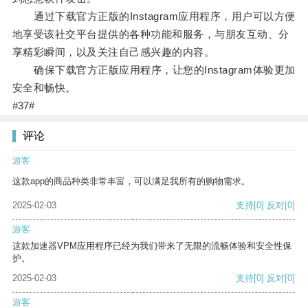
通过下载官方正版的Instagram应用程序，用户可以方便
地享受该社交平台提供的各种功能和服务，与朋友互动、分
享精彩瞬间，以及关注自己感兴趣的内容。
确保下载官方正版应用程序，让您的Instagram体验更加
安全和畅快。
#37#
评论
游客
这款app的商品种类非常丰富，可以满足我所有的购物需求。
2025-02-03
支持
[0]
反对
[0]
游客
这款加速器VPM应用程序已经为我们带来了无限的流畅体验和安全性保
护。
2025-02-03
支持
[0]
反对
[0]
游客