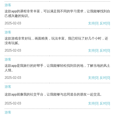
游客
这款app的课程非常丰富，可以满足我不同的学习需求，让我能够找到自
己感兴趣的知识。
2025-02-03
支持
[0]
反对
[0]
游客
这款游戏非常好玩，画面精美，玩法丰富。我已经玩了好几个小时，还
没有玩腻。
2025-02-03
支持
[0]
反对
[0]
游客
这款app是我旅行的好帮手，让我能够轻松找到目的地，了解当地的风土
人情。
2025-02-03
支持
[0]
反对
[0]
游客
这款app就像我的社交平台，让我能够与志同道合的朋友一起交流。
2025-02-03
支持
[0]
反对
[0]
游客