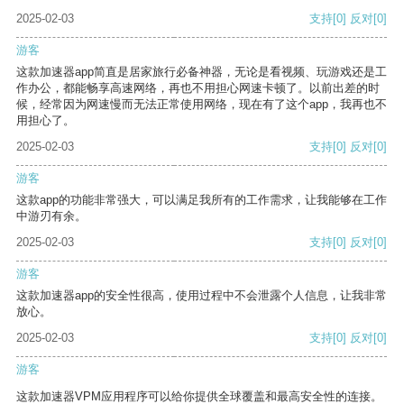
2025-02-03
支持
[0]
反对
[0]
游客
这款加速器app简直是居家旅行必备神器，无论是看视频、玩游戏还是工
作办公，都能畅享高速网络，再也不用担心网速卡顿了。以前出差的时
候，经常因为网速慢而无法正常使用网络，现在有了这个app，我再也不
用担心了。
2025-02-03
支持
[0]
反对
[0]
游客
这款app的功能非常强大，可以满足我所有的工作需求，让我能够在工作
中游刃有余。
2025-02-03
支持
[0]
反对
[0]
游客
这款加速器app的安全性很高，使用过程中不会泄露个人信息，让我非常
放心。
2025-02-03
支持
[0]
反对
[0]
游客
这款加速器VPM应用程序可以给你提供全球覆盖和最高安全性的连接。