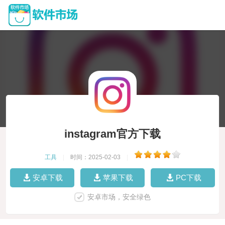
instagram官方下载
工具
|
时间：2025-02-03
|
安卓下载
苹果下载
PC下载
安卓市场，安全绿色