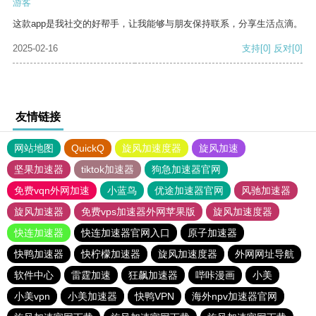
游客
这款app是我社交的好帮手，让我能够与朋友保持联系，分享生活点滴。
2025-02-16
支持
[0]
反对
[0]
友情链接
网站地图
QuickQ
旋风加速度器
旋风加速
坚果加速器
tiktok加速器
狗急加速器官网
免费vqn外网加速
小蓝鸟
优途加速器官网
风驰加速器
旋风加速器
免费vps加速器外网苹果版
旋风加速度器
快连加速器
快连加速器官网入口
原子加速器
快鸭加速器
快柠檬加速器
旋风加速度器
外网网址导航
软件中心
雷霆加速
狂飙加速器
哔咔漫画
小美
小美vpn
小美加速器
快鸭VPN
海外npv加速器官网