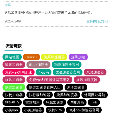
游客
这款加速器VPM应用程序已经为我们带来了无限的流畅体验。
2025-02-09
支持
[0]
反对
[0]
友情链接
网站地图
QuickQ
旋风加速度器
旋风加速
坚果加速器
tiktok加速器
狗急加速器官网
免费vqn外网加速
小蓝鸟
优途加速器官网
风驰加速器
旋风加速器
免费vps加速器外网苹果版
旋风加速度器
快连加速器
快连加速器官网入口
原子加速器
快鸭加速器
快柠檬加速器
旋风加速度器
外网网址导航
软件中心
雷霆加速
狂飙加速器
哔咔漫画
小美
小美vpn
小美加速器
快鸭VPN
海外npv加速器官网