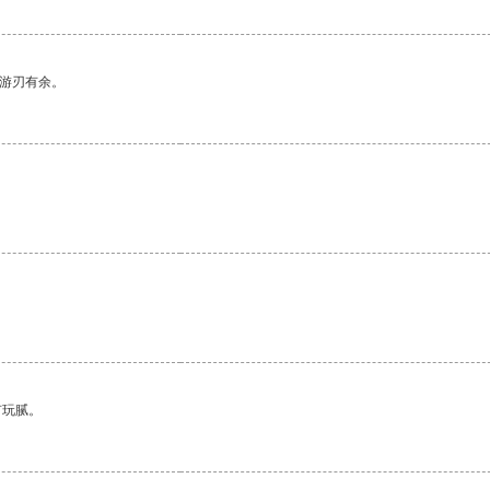
中游刃有余。
有玩腻。