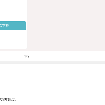
PC下载
排行
功的辉煌。