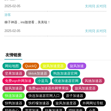
2025-02-05
支持
[0]
反对
[0]
游客
梯子神器，ins随便看，美美哒！
2025-02-05
支持
[0]
反对
[0]
友情链接
网站地图
QuickQ
旋风加速度器
旋风加速
坚果加速器
tiktok加速器
狗急加速器官网
免费vqn外网加速
小蓝鸟
优途加速器官网
风驰加速器
旋风加速器
免费vps加速器外网苹果版
旋风加速度器
快连加速器
快连加速器官网入口
原子加速器
快鸭加速器
快柠檬加速器
旋风加速度器
外网网址导航
软件中心
雷霆加速
狂飙加速器
哔咔漫画
小美