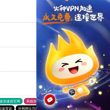
支持
[0]
反对
[0]
支持
[0]
反对
[0]
支持
[0]
反对
[0]
途加速器官网
风驰加速器
旋风加速器
加速度器
外网网址导航
软件中心
雷霆加速
狂飙加速器