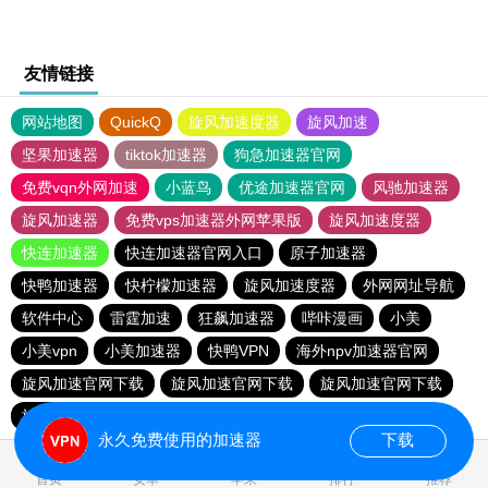
友情链接
网站地图
QuickQ
旋风加速度器
旋风加速
坚果加速器
tiktok加速器
狗急加速器官网
免费vqn外网加速
小蓝鸟
优途加速器官网
风驰加速器
旋风加速器
免费vps加速器外网苹果版
旋风加速度器
快连加速器
快连加速器官网入口
原子加速器
快鸭加速器
快柠檬加速器
旋风加速度器
外网网址导航
软件中心
雷霆加速
狂飙加速器
哔咔漫画
小美
小美vpn
小美加速器
快鸭VPN
海外npv加速器官网
旋风加速官网下载
旋风加速官网下载
旋风加速官网下载
旋风加速官网下载
永久免费使用的加速器
下载
首页
安卓
苹果
排行
推荐