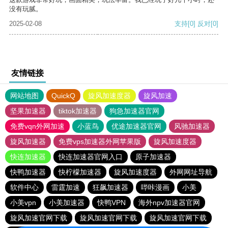
没有玩腻。
2025-02-08
支持
[0]
反对
[0]
友情链接
网站地图
QuickQ
旋风加速度器
旋风加速
坚果加速器
tiktok加速器
狗急加速器官网
免费vqn外网加速
小蓝鸟
优途加速器官网
风驰加速器
旋风加速器
免费vps加速器外网苹果版
旋风加速度器
快连加速器
快连加速器官网入口
原子加速器
快鸭加速器
快柠檬加速器
旋风加速度器
外网网址导航
软件中心
雷霆加速
狂飙加速器
哔咔漫画
小美
小美vpn
小美加速器
快鸭VPN
海外npv加速器官网
旋风加速官网下载
旋风加速官网下载
旋风加速官网下载