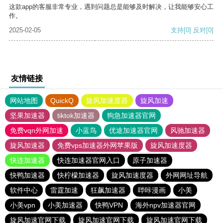
这款app的客服非常专业，遇到问题总是能够及时解决，让我能够安心工
作。
2025-02-05
支持
[0]
反对
[0]
友情链接
网站地图
QuickQ
旋风加速度器
旋风加速
坚果加速器
tiktok加速器
狗急加速器官网
免费vqn外网加速
小蓝鸟
优途加速器官网
风驰加速器
旋风加速器
免费vps加速器外网苹果版
旋风加速度器
快连加速器
快连加速器官网入口
原子加速器
快鸭加速器
快柠檬加速器
旋风加速度器
外网网址导航
软件中心
雷霆加速
狂飙加速器
哔咔漫画
小美
小美vpn
小美加速器
快鸭VPN
海外npv加速器官网
旋风加速官网下载
旋风加速官网下载
旋风加速官网下载