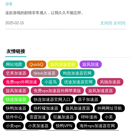
游客
这款游戏的剧情非常感人，让我久久不能忘怀。
2025-02-15
支持
[0]
反对
[0]
友情链接
网站地图
QuickQ
旋风加速度器
旋风加速
坚果加速器
tiktok加速器
狗急加速器官网
免费vqn外网加速
小蓝鸟
优途加速器官网
风驰加速器
旋风加速器
免费vps加速器外网苹果版
旋风加速度器
快连加速器
快连加速器官网入口
原子加速器
快鸭加速器
快柠檬加速器
旋风加速度器
外网网址导航
软件中心
雷霆加速
狂飙加速器
哔咔漫画
小美
小美vpn
小美加速器
快鸭VPN
海外npv加速器官网