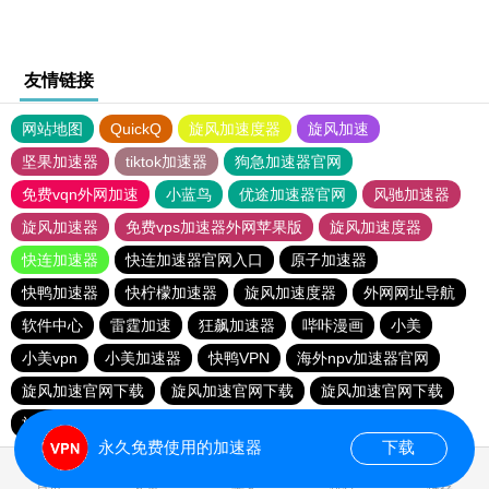
友情链接
网站地图
QuickQ
旋风加速度器
旋风加速
坚果加速器
tiktok加速器
狗急加速器官网
免费vqn外网加速
小蓝鸟
优途加速器官网
风驰加速器
旋风加速器
免费vps加速器外网苹果版
旋风加速度器
快连加速器
快连加速器官网入口
原子加速器
快鸭加速器
快柠檬加速器
旋风加速度器
外网网址导航
软件中心
雷霆加速
狂飙加速器
哔咔漫画
小美
小美vpn
小美加速器
快鸭VPN
海外npv加速器官网
旋风加速官网下载
旋风加速官网下载
旋风加速官网下载
旋风加速官网下载
永久免费使用的加速器
下载
首页
安卓
苹果
排行
推荐