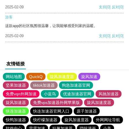
2025-02-09
支持
[0]
反对
[0]
游客
这款app的社区氛围很温馨，让我能够感受到家的温暖。
2025-02-09
支持
[0]
反对
[0]
友情链接
网站地图
QuickQ
旋风加速度器
旋风加速
坚果加速器
tiktok加速器
狗急加速器官网
免费vqn外网加速
小蓝鸟
优途加速器官网
风驰加速器
旋风加速器
免费vps加速器外网苹果版
旋风加速度器
快连加速器
快连加速器官网入口
原子加速器
快鸭加速器
快柠檬加速器
旋风加速度器
外网网址导航
软件中心
雷霆加速
狂飙加速器
哔咔漫画
小美